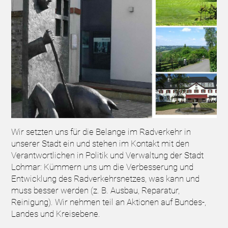
Wir setzten uns für die Belange im Radverkehr in
unserer Stadt ein und stehen im Kontakt mit den
Verantwortlichen in Politik und Verwaltung der Stadt
Lohmar: Kümmern uns um die Verbesserung und
Entwicklung des Radverkehrsnetzes, was kann und
muss besser werden (z. B. Ausbau, Reparatur,
Reinigung). Wir nehmen teil an Aktionen auf Bundes-,
Landes und Kreisebene.