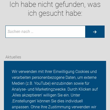
Ich habe nicht gefunden, was
ich gesucht habe:
Aktuelles
Themen
Wir verwenden mit Ihrer Einwilligung Cookies und
verarbeiten personenbezogene Daten, um externe
ADFC Lohmar
Medien (z.B. YouTube) einzubinden sowie für
Analyse- und Marketingzwecke. Durch Klicken auf
Sei dabei
‚Alles akzeptieren‘ willigen Sie ein. Unter
Presse
‚Einstellungen‘ können Sie dies individuell
anpassen. Ohne Ihre Zustimmung verwenden wir