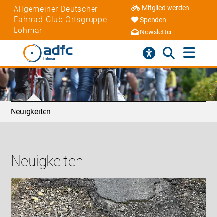
Mitglied werden
Allgemeiner Deutscher
Fahrrad-Club Ortsgruppe
Spenden
Lohmar
Newsletter
Neuigkeiten
Neuigkeiten