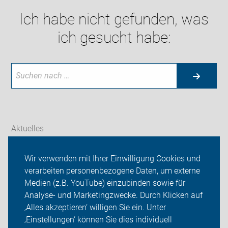
Ich habe nicht gefunden, was
ich gesucht habe:
Aktuelles
Themen
Wir verwenden mit Ihrer Einwilligung Cookies und
verarbeiten personenbezogene Daten, um externe
ADFC Lohmar
Medien (z.B. YouTube) einzubinden sowie für
Analyse- und Marketingzwecke. Durch Klicken auf
Sei dabei
‚Alles akzeptieren‘ willigen Sie ein. Unter
Presse
‚Einstellungen‘ können Sie dies individuell