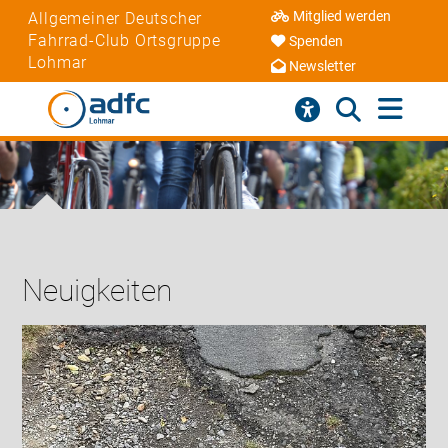
Mitglied werden
Allgemeiner Deutscher
Fahrrad-Club Ortsgruppe
Spenden
Lohmar
Newsletter
Neuigkeiten